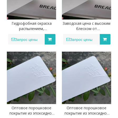
Гидрофобная окраска
Заводская цена с высоким
распылением,
блеском от
электростатическое
производителя
порошковое покрытие,
порошковых покрытий
Запрос цены
Запрос цены
внутреннее покрытие
Аэрозольная краска для
Kwolin 265, железно-
наружного применения в
серый, серый, глянцевый
общей промышленности
Ral7012.
Оптовое порошковое
Оптовое порошковое
покрытие из эпоксидной
покрытие из эпоксидной