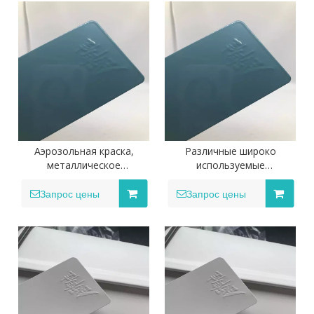
покрытия Краска
порошкового покрытия
Аэрозольная краска,
Различные широко
металлическое
используемые
порошковое покрытие,
распылительные краски
порошковое покрытие для
для производства ручных
Запрос цены
Запрос цены
металла, стали, алюминия
порошковых покрытий