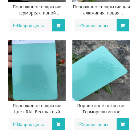
Порошковое покрытие
Порошковое покрытие для
термореактивной
алюминия, новая
электростатической
портативная аэрозольная
порошковой краски для
краска, порошковое
Запрос цены
Запрос цены
металла
покрытие для наружного
применения
Порошковое покрытие
Порошковое покрытие
Цвет RAL Бесплатный
Термореактивное
образец Аэрозольная
электростатическое
краска Зеленая глянцевая
порошковое покрытие/
Запрос цены
Запрос цены
система порошкового
аэрозольная краска для
покрытия Порошковые
металлического