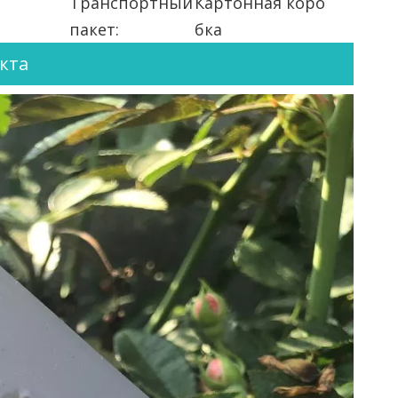
Транспортный
Картонная коро
пакет:
бка
кта