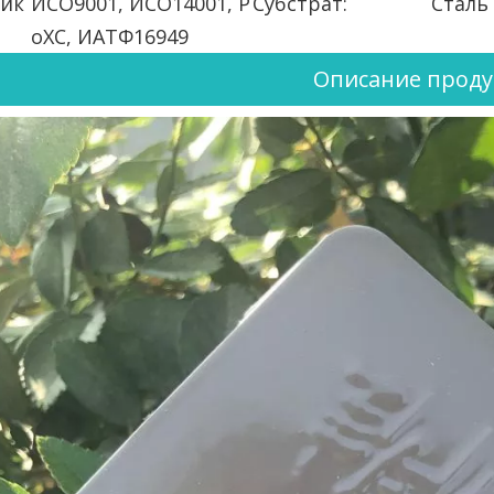
ик
ИСО9001, ИСО14001, Р
Субстрат:
Сталь
оХС, ИАТФ16949
Описание проду