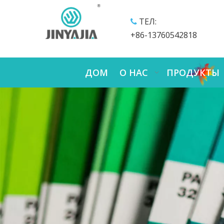
ТЕЛ:

+86-13760542818
ДОМ
О НАС
ПРОДУКТЫ