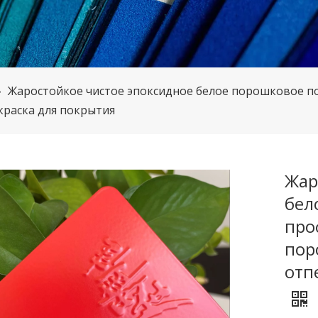
»
Жаростойкое чистое эпоксидное белое порошковое по
краска для покрытия
Жар
бел
про
пор
отп