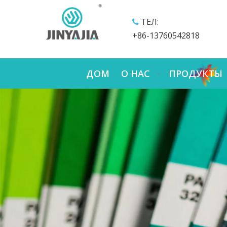
ТЕЛ:

+86-13760542818
ДОМ
О НАС
ПРОДУКТЫ