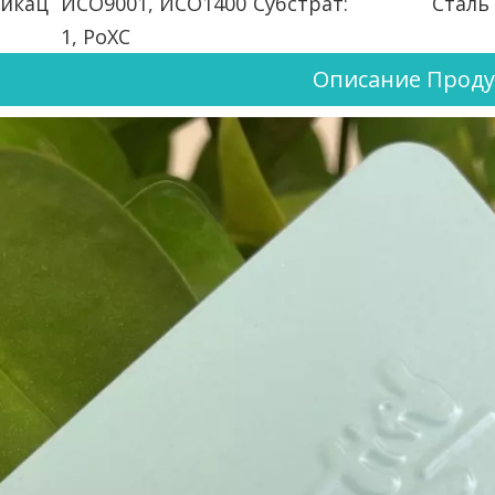
икац
ИСО9001, ИСО1400
Субстрат:
Сталь
1, РоХС
Описание Проду