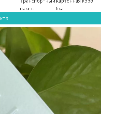
Транспортный
Картонная коро
пакет:
бка
кта