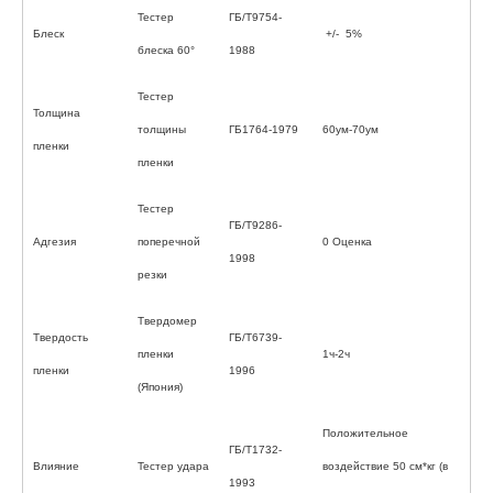
Тестер
ГБ/Т9754-
Блеск
+/- 5%
блеска 60°
1988
Тестер
Толщина
толщины
ГБ1764-1979
60ум-70ум
пленки
пленки
Тестер
ГБ/Т9286-
Адгезия
поперечной
0 Оценка
1998
резки
Твердомер
Твердость
ГБ/Т6739-
пленки
1ч-2ч
пленки
1996
(Япония)
Положительное
ГБ/Т1732-
Влияние
Тестер удара
воздействие 50 см*кг (в
1993