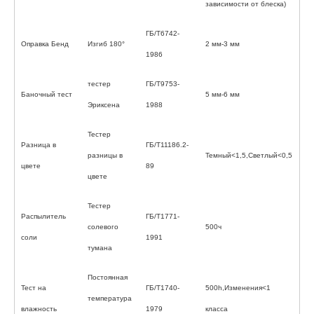
зависимости от блеска)
ГБ/Т6742-
Оправка Бенд
Изгиб 180°
2 мм-3 мм
1986
тестер
ГБ/Т9753-
Баночный тест
5 мм-6 мм
Эриксена
1988
Тестер
Разница в
ГБ/Т11186.2-
разницы в
Темный<1,5,Светлый<0,5
цвете
89
цвете
Тестер
Распылитель
ГБ/Т1771-
солевого
500ч
соли
1991
тумана
Постоянная
Тест на
ГБ/Т1740-
500h,Изменения<1
температура
влажность
1979
класса