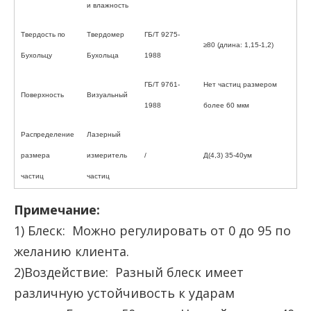
и влажность
Твердость по
Твердомер
ГБ/Т 9275-
≥80 (длина: 1,15-1,2)
Бухольцу
Бухольца
1988
ГБ/Т 9761-
Нет частиц размером
Поверхность
Визуальный
1988
более 60 мкм
Распределение
Лазерный
размера
измеритель
/
Д(4,3) 35-40ум
частиц
частиц
Примечание:
1) Блеск: Можно регулировать от 0 до 95 по
желанию клиента.
2)Воздействие: Разный блеск имеет
различную устойчивость к ударам