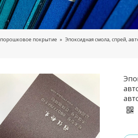
 порошковое покрытие
»
Эпоксидная смола, спрей, ав
Эпо
авт
авт