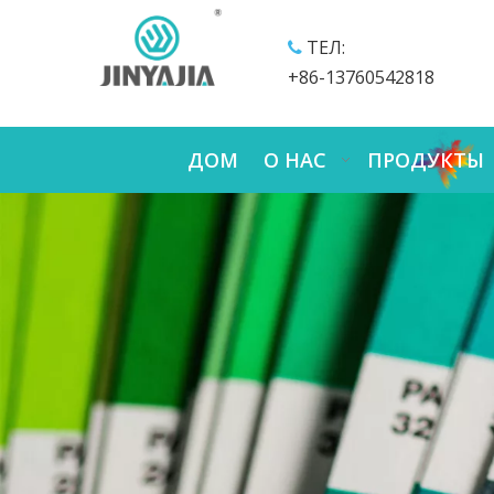
ТЕЛ:

+86-13760542818
ДОМ
О НАС
ПРОДУКТЫ