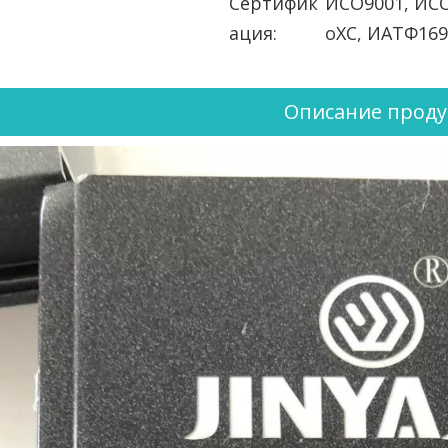
Сертифик
ИСО9001, ИСО
ация:
оХС, ИАТФ169
Описание проду