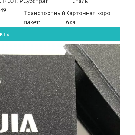
14001, Р
Субстрат:
Сталь
49
Транспортный
Картонная коро
пакет:
бка
кта