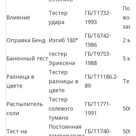
Пол
Тестер
ГБ/Т1732-
Влияние
возд
удара
1993
зави
ГБ/Т6742-
Оправка Бенд
Изгиб 180°
2 мм
1986
тестер
ГБ/Т9753-
Баночный тест
5 мм
Эриксена
1988
Тестер
Разница в
ГБ/Т11186.2-
разницы в
Темн
цвете
89
цвете
Тестер
Распылитель
ГБ/Т1771-
солевого
500ч
соли
1991
тумана
Постоянная
Тест на
ГБ/Т1740-
500h
температура