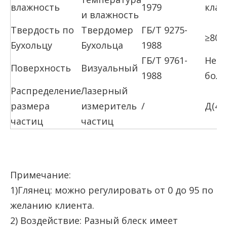
влажность
1979
клас
и влажность
Твердость по
Твердомер
ГБ/Т 9275-
≥80 (
Бухольцу
Бухольца
1988
ГБ/Т 9761-
Нет 
Поверхность
Визуальный
1988
боле
Распределение
Лазерный
размера
измеритель
/
Д(4,
частиц
частиц
Примечание:
1)Глянец: можно регулировать от 0 до 95 по
желанию клиента.
2) Воздействие: Разный блеск имеет