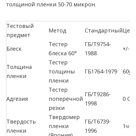
толщиной пленки 50-70 микрон.
Тестовый
Метод
Стандартный
Цел
предмет
Тестер
ГБ/Т9754-
Блеск
+/- 
блеска 60°
1988
Тестер
Толщина
толщины
ГБ1764-1979
60ум
пленки
пленки
Тестер
ГБ/Т9286-
Адгезия
поперечной
0 Оц
1998
резки
Твердомер
Твердость
ГБ/Т6739-
пленки
1ч-2
пленки
1996
(Япония)