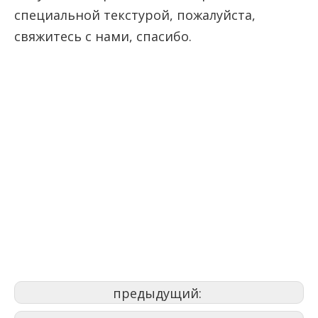
специальной текстурой, пожалуйста,
свяжитесь с нами, спасибо.
Поставщик порошковых
покрытий
дистрибьюторы порошковых
покрытий
производители порошков для
порошковых покрытий
предыдущий: