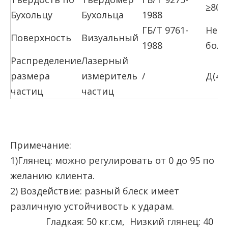
≥80 (
Бухольцу
Бухольца
1988
ГБ/Т 9761-
Нет 
Поверхность
Визуальный
1988
боле
Распределение
Лазерный
размера
измеритель
/
Д(4,
частиц
частиц
Примечание:
1)Глянец: можно регулировать от 0 до 95 по
желанию клиента.
2) Воздействие: разный блеск имеет
различную устойчивость к ударам.
Гладкая: 50 кг.см, Низкий глянец: 40