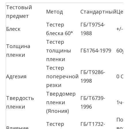
Тестовый
Метод
Стандартный
Цел
предмет
Тестер
ГБ/Т9754-
Блеск
+/- 
блеска 60°
1988
Тестер
Толщина
толщины
ГБ1764-1979
60ум
пленки
пленки
Тестер
ГБ/Т9286-
Адгезия
поперечной
0 Оц
1998
резки
Твердомер
Твердость
ГБ/Т6739-
пленки
1ч-2
пленки
1996
(Япония)
Пол
Тестер
ГБ/Т1732-
Влияние
возд