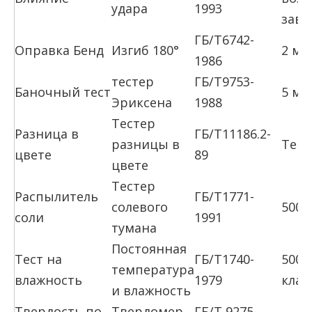
удара
1993
зави
ГБ/Т6742-
Оправка Бенд
Изгиб 180°
2 мм
1986
тестер
ГБ/Т9753-
Баночный тест
5 мм
Эриксена
1988
Тестер
Разница в
ГБ/Т11186.2-
разницы в
Темн
цвете
89
цвете
Тестер
Распылитель
ГБ/Т1771-
солевого
500ч
соли
1991
тумана
Постоянная
Тест на
ГБ/Т1740-
500h
температура
влажность
1979
клас
и влажность
Твердость по
Твердомер
ГБ/Т 9275-